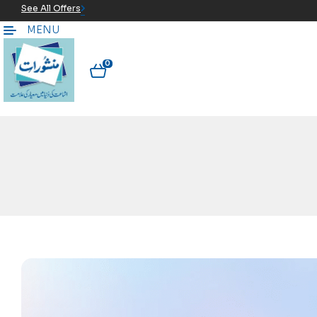
See All Offers
MENU
0