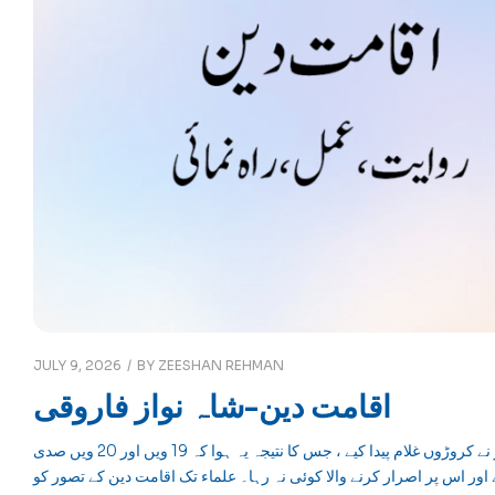
JULY 9, 2026
BY
ZEESHAN REHMAN
اقامت دین-شاہ نواز فاروقی
شاہ نواز فاروقی ایڈیٹر ، روزمامہ “جسارت”کراچی مسلمانوں میں غلامی کی گہری فکر نے کروڑوں غلام پیدا کیے ، جس کا نتیجہ یہ ہوا کہ 19 ویں اور 20 ویں صدی