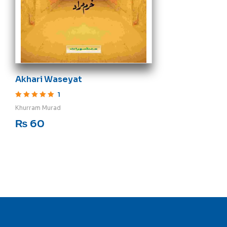
Akhari Waseyat
1
Rated
5
out of 5
Khurram Murad
₨
60