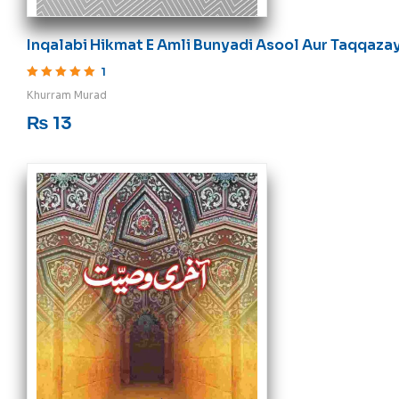
Inqalabi Hikmat E Amli Bunyadi Asool Aur Taqqaza
1
Rated
5
out of 5
Khurram Murad
₨
13