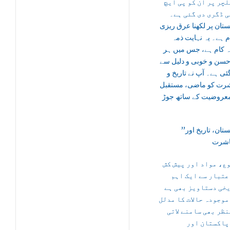
لچر پر ان کو پی ایچ
ی ڈگری دی گئی ہے۔
تان پر لکھنا عرق ریزی
م ہے۔ یہ نہایت ذمہ
نہ کام ہے، جس میں ہر
حسن و خوبی و دلیل سے
ی ہے۔ آپ نے تاریخ و
رت کو ماضی، مستقبل
معروضیت کے ساتھ جوڑ
’’بلوچستان، تاریخ اور
ع، مواد اور پیش کش
عتبار سے ایک اہم
خی دستاویز بھی ہے
موجودہ حالات کا مدلل
نظر بھی سامنے لاتی
پاکستان اور