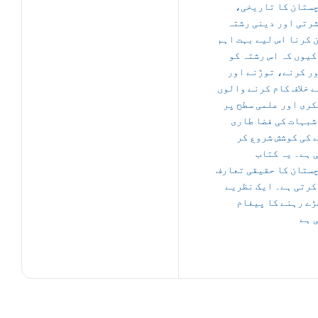
چستان کا تاریخی
رتی اور دینی رشتہ
 کرنا اس لیے بہت اہم
کیوں کہ اس رشتہ کو
ر کرنے، توڑنے اور
ے خلاف کام کرنے والوں
کری اور علمی سطح پر
شبہات کی فضا طاری
 کی کوشش شروع کر
 ہے۔ یہ کتاب
ستان کا حقیقی تعارف
کرتی ہے۔ ایک نظریے
ڑے رہنے کا پیغام
 ہے