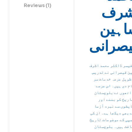
Reviews (1)
شرف
اہین
صرانی
یسر ڈاکٹر محمد اشرف
ن قیصرانی نے تدریس
طویل عرصہ خدمات سر
م دی ہیں۔ اس عرصے
انھوں نے بلوچستان
اریخ کو بننے اور
ایشوں سے نبرد آزما
 بھی دیکھا ہے۔ ان کی
پی کے موضوعات
تاریخ
افت
ہیں۔ بلوچستان