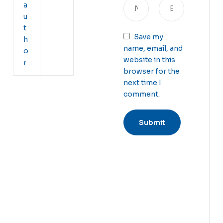
a
u
t
Save my
h
name, email, and
o
website in this
r
browser for the
next time I
comment.