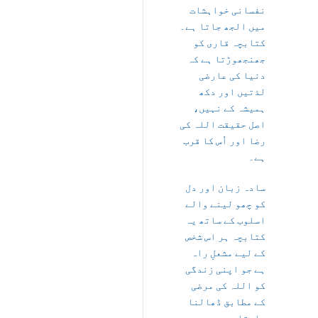
نفسانی خواہشات
میں الجھ جاتا ہے۔
کتابچہ قاری کو
جھنجھوڑتا ہے کہ
دنیا کی عارضی
لذتیں اور دکھ
ہمیشہ کے نہیں،
اصل حقیقت اللہ کی
رضا اور اُس کا قرب
ہے۔
سادہ زبان اور دل
کو چھو لینے والے
اسلوب کے ساتھ یہ
کتابچہ ہر اس شخص
کے لیے مشعلِ راہ
ہے جو اپنی زندگی
کو اللہ کی مرضی
کے مطابق ڈھالنا
چاہتا ہے۔