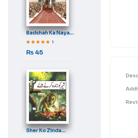
Badshah Ka Naya
Libas
1
Rated
5
out of 5
₨
45
Desc
Addi
Revi
Sher Ko Zinda
Karne Wale