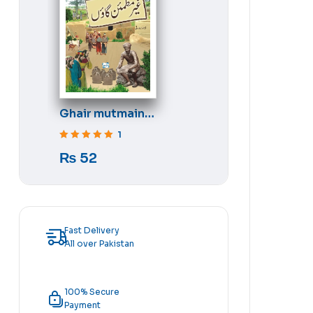
Ghair mutmain
gaon
1
Rated
5
out of 5
₨
52
Fast Delivery
All over Pakistan
100% Secure
Payment