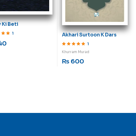
 Ki Beti
1
Akhari Surtoon K Dars
ut of 5
40
1
Rated
5
out of 5
Khurram Murad
₨
600