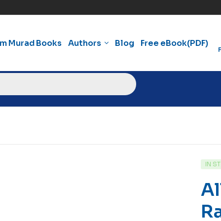
am Murad Books
Authors
Blog
Free eBook(PDF)
IN S
Al
R