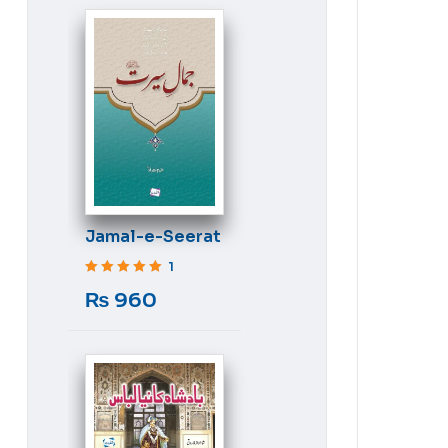
Jamal-e-Seerat
1
Rated
5
out of 5
₨
960