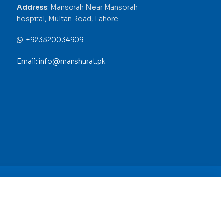
Address
: Mansorah Near Mansorah
hospital, Multan Road, Lahore.
:
+923320034909
Email: info@manshurat.pk
+92 42 35252211
Add to cart