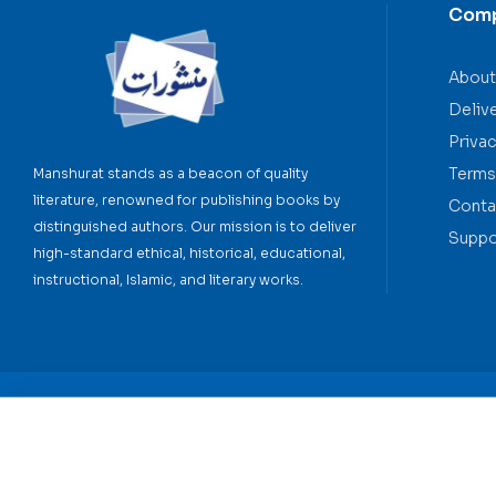
Com
About
Deliv
Privac
Terms
Manshurat stands as a beacon of quality
literature, renowned for publishing books by
Conta
distinguished authors. Our mission is to deliver
Suppo
high-standard ethical, historical, educational,
instructional, Islamic, and literary works.
Copyright © 2026 Manshurat. All rights reserved.
You're viewing:
Allah Hi Ke Ho Kar Raho
₨
36
Rated
5
out of 5