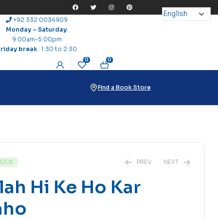
+92 332 0034909
Monday – Saturday
:
9:00am-5:00pm
Friday break
: 1:30 to 2:30
0
0
Find a Book Store
TOCK
PREV
NEXT
lah Hi Ke Ho Kar
aho
₨
27