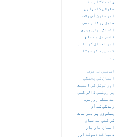
یاد دلاتا ہے کہ
حقیقی کامیابی
اور سکون اُس وقت
حاصل ہوتا ہے جب
انسان اپنی پوری
ذات، دل و دماغ
اور اعمال کو اللہ
کے سپرد کر دیتا
ہے۔
اس میں نہ صرف
ایمان کی پختگی
اور توکل کی اہمیت
پر روشنی ڈالی گئی
ہے بلکہ روزمرہ
زندگی کے اُن
پہلوؤں پر بھی بات
کی گئی ہے جہاں
انسان بار بار
دنیا کے دھوکے اور