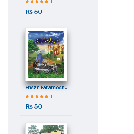
1
Rated
5
out of 5
₨
50
Ehsan Faramosh
Aadmi
1
Rated
5
out of 5
₨
50