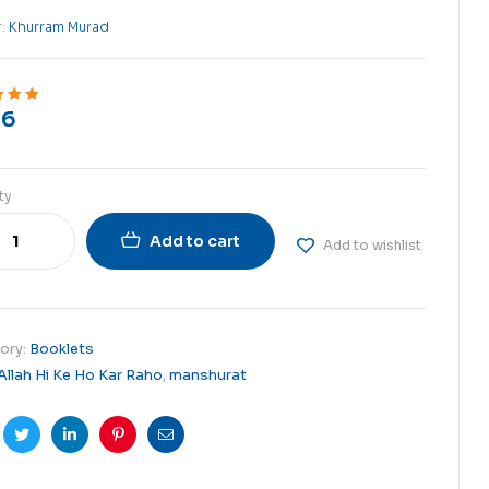
₨
5
r:
Khurram Murad
6
ut of 5
ty
Add to cart
Add to wishlist
ory:
Booklets
Allah Hi Ke Ho Kar Raho
,
manshurat
cebook
Twitter
Linkedin
Pinterest
Email