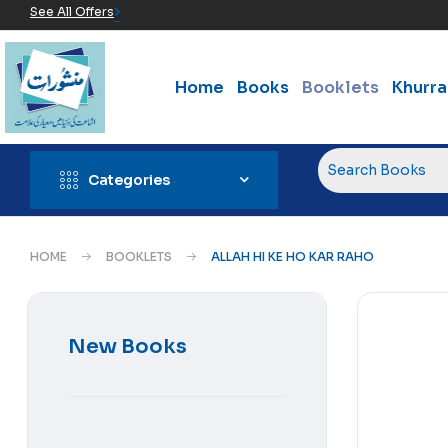
See All Offers
Home
Books
Booklets
Khurr
Categories
HOME
BOOKLETS
ALLAH HI KE HO KAR RAHO
New Books