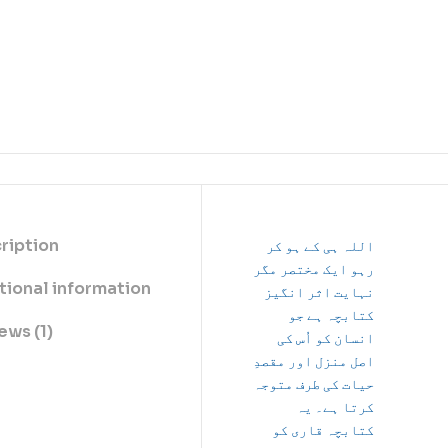
ription
اللہ ہی کے ہو کر
رہو ایک مختصر مگر
tional information
نہایت اثر انگیز
کتابچہ ہے جو
ews (1)
انسان کو اُس کی
اصل منزل اور مقصدِ
حیات کی طرف متوجہ
کرتا ہے۔ یہ
کتابچہ قاری کو