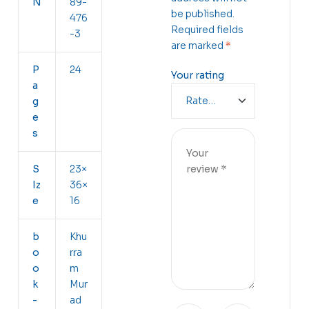
N
89-
be published.
476
Required fields
-3
are marked
*
P
24
Your rating
a
g
e
s
S
23×
Iz
36×
e
16
b
Khu
o
rra
o
m
k
Mur
-
ad