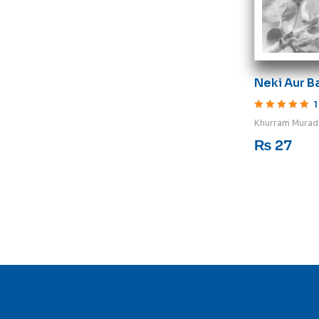
Neki Aur B
1
Rated
5
out of 5
Khurram Murad
₨
27