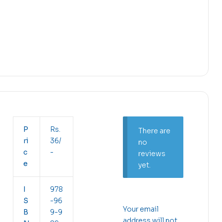
P
Rs.
There are
ri
36/
no
c
-
reviews
e
yet.
I
978
S
-96
Your email
B
9-9
address will not