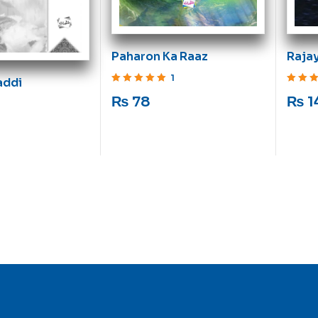
Rajay
Paharon Ka Raaz
1
addi
Rated
5
o
Rated
5
out of 5
₨
1
₨
78