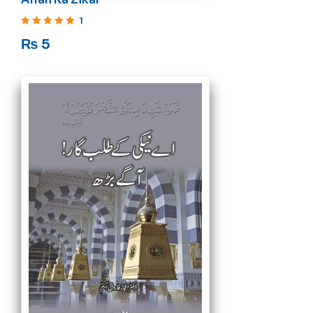
1
Rated
5
out of 5
₨
5