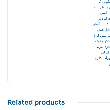
کونی کا
رہتا ہے۔ یہ
ہ اسی
 کو دور
کے لیے آسان
قابل عمل
ز پیش کرتا
ذکر و عبادت
ڑی مزید
ے لیے
رات
کا رخ
۔
Related products