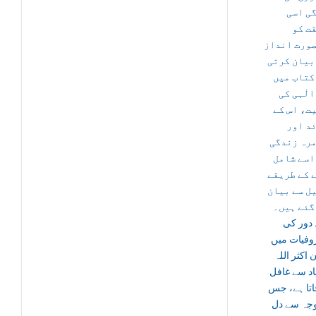
ی اسی
ت کو
ورت انداز
بیان کرتی
کتاب میں
الٰہی کی
ت، اس کے
د اور
رہ زندگی
اسے شامل
 کے طریقے
ل سے بیان
گئے ہیں۔
 دور کی
فیات میں
 اکثر اللہ
اد سے غافل
اتا ہے، جس
جہ سے دل