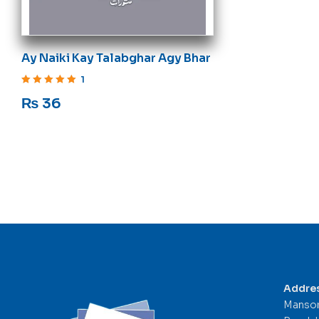
Ay Naiki Kay Talabghar Agy Bhar
1
Rated
5
out of 5
₨
36
Addre
Mansor