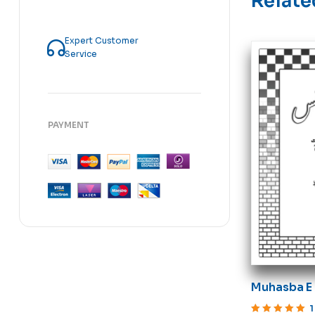
Relate
Expert Customer
Service
PAYMENT
Muhasba E
1