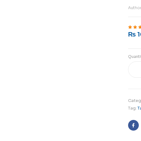
Autho
₨
1
Rated
5
o
Quanti
Categ
Tag:
T
Fa