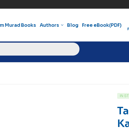
am Murad Books
Authors
Blog
Free eBook(PDF)
IN S
Ta
Ka