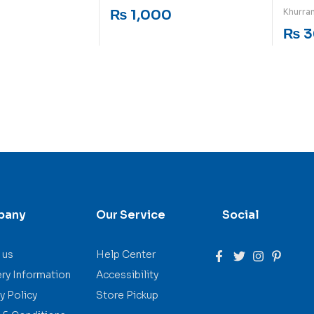
Rated
5
out of 5
Rated
5
o
₨
1,000
Khurra
₨
3
pany
Our Service
Social
 us
Help Center
ery Information
Accessibility
y Policy
Store Pickup