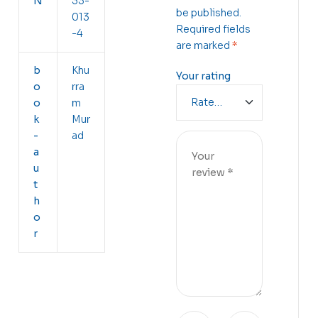
N
33-
be published.
013
Required fields
-4
are marked
*
b
Khu
Your rating
o
rra
o
m
k
Mur
-
ad
a
u
t
h
o
r