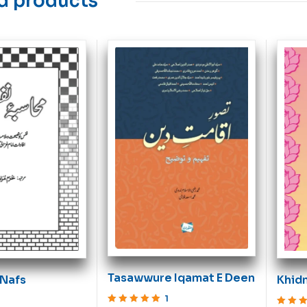
d products
Tasawwure Iqamat E Deen
 Nafs
Khid
Rab
1