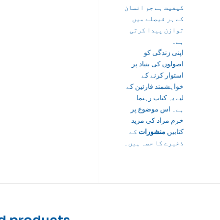
کیفیت ہے جو انسان
کے ہر فیصلے میں
توازن پیدا کرتی
ہے۔
اپنی زندگی کو
اصولوں کی بنیاد پر
استوار کرنے کے
خواہشمند قارئین کے
لیے یہ کتاب رہنما
ہے۔ اس موضوع پر
خرم مراد کی مزید
کتابیں
منشورات
کے
ذخیرے کا حصہ ہیں۔