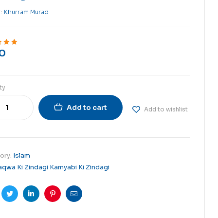
r:
Khurram Murad
0
ut of 5
ty
Add to cart
Add to wishlist
ory:
Islam
aqwa Ki Zindagi Kamyabi Ki Zindagi
cebook
Twitter
Linkedin
Pinterest
Email