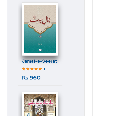
Jamal-e-Seerat
1
Rated
5
out of 5
₨
960