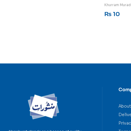
Rated
5
out of 5
Khurram Murad
₨
10
Com
About
Deliv
Privac