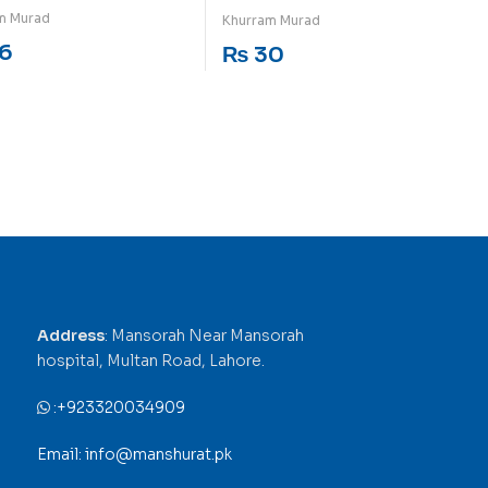
ut of 5
Rated
5
out of 5
m Murad
Khurram Murad
6
₨
30
Address
: Mansorah Near Mansorah
hospital, Multan Road, Lahore.
:
+923320034909
Email: info@manshurat.pk