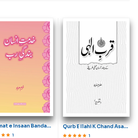
mat e Insaan Bandagi
Qurb E Ilahi K Chand Asan
Amli Tareqay
1
1