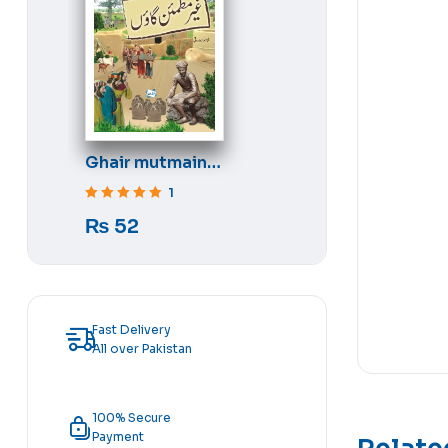
Ghair mutmain
gaon
1
Rated
5
out of 5
₨
52
Fast Delivery
All over Pakistan
100% Secure
Payment