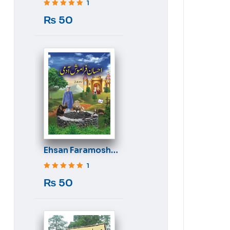
1
Rated
5
out of 5
₨
50
Ehsan Faramosh
Aadmi
1
Rated
5
out of 5
₨
50