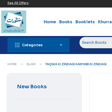
See All Offers
Home
Books
Booklets
Khurr
Categories
HOME
ISLAM
TAQWA KI ZINDAGI KAMYABI KI ZINDAGI
New Books