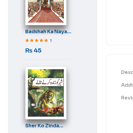
Badshah Ka Naya
Libas
1
Rated
5
out of 5
₨
45
Desc
Addi
Revi
Sher Ko Zinda
Karne Wale