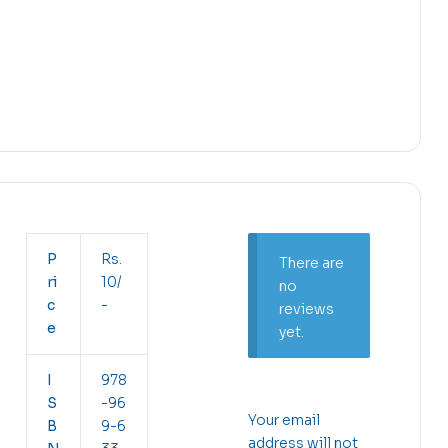
P
Rs.
There are
ri
10/
no
c
-
reviews
e
yet.
I
978
S
-96
Your email
B
9-6
address will not