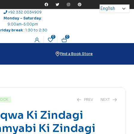
+92 332 0034909
Monday – Saturday
:
9:00am-5:00pm
Friday break
: 1:30 to 2:30
0
0
Find a Book Store
TOCK
PREV
NEXT
qwa Ki Zindagi
myabi Ki Zindagi
₨
18
₨
30