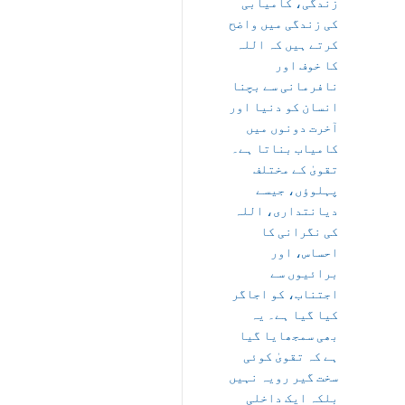
زندگی، کامیابی
کی زندگی میں واضح
کرتے ہیں کہ اللہ
کا خوف اور
نافرمانی سے بچنا
انسان کو دنیا اور
آخرت دونوں میں
کامیاب بناتا ہے۔
تقویٰ کے مختلف
پہلوؤں، جیسے
دیانتداری، اللہ
کی نگرانی کا
احساس، اور
برائیوں سے
اجتناب، کو اجاگر
کیا گیا ہے۔ یہ
بھی سمجھایا گیا
ہے کہ تقویٰ کوئی
سخت گیر رویہ نہیں
بلکہ ایک داخلی