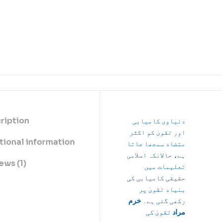
ription
دنیاوی کامیابی
اور تقویٰ کو اکثر
tional information
متضاد سمجھا جاتا
ہے، حالانکہ اسلامی
ews (1)
تعلیمات میں
حقیقی کامیابی کی
بنیاد تقویٰ پر
رکھی گئی ہے۔
خرم
مراد
تقویٰ کی