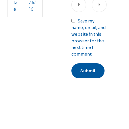
Iz
36/
e
16
Save my
name, email, and
website in this
browser for the
next time I
comment.