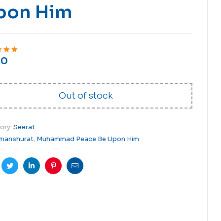
pon Him
0
ut of 5
Out of stock
ory:
Seerat
manshurat
,
Muhammad Peace Be Upon Him
cebook
Twitter
Linkedin
Pinterest
Email