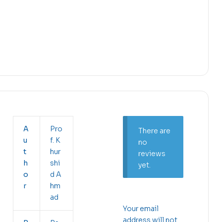
A
Pro
There are
u
f. K
no
t
hur
reviews
h
shi
yet.
o
d A
r
hm
ad
Your email
address will not