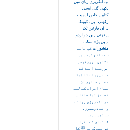
لیے انگریزی زبان میں
لکھی گئی ایسی
کتابیں خاص اہمیت
رکھتی ہیں، کیونکہ
یہ ان قارئین تک
پہنچتی ہیں جو اردو
نہیں پڑھ سکتے۔
منشورات
کی جانب
سے شائع کردہ یہ
کتابچہ پروفیسر
خورشید احمد کے
علمی ورثے کا ایک
حصہ ہے، اور ان
تمام افراد کے لیے
تجویز کیا جاتا ہے
جو انگریزی بولنے
والے دوستوں،
ساتھیوں یا
خاندان کے افراد
کو نبی کریم ﷺ کا