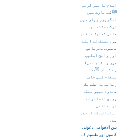
اسلام یا نبی کریم
ﷺ کے بارے میں
انگریزی زبان میں
ایک مستند اور
علمی تعارف درکار
ہو۔ مصنف نے اپنے
مخصوص تجزیاتی
اور واضح اسلوب
میں یہ ثابت کیا
ہے کہ آپ ﷺ کا
پیغام کسی خاص
زمانے یا خطے تک
محدود نہیں بلکہ
پوری انسانیت کے
لیے دائمی
رہنمائی کا ذریعہ
ہے۔
بین الاقوامی دعوتی
کاموں اور تقسیم کے