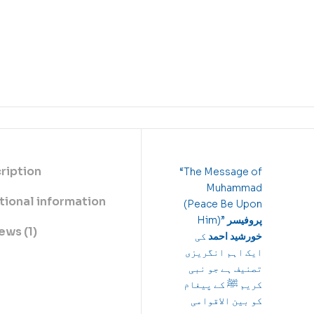
ription
“The Message of
Muhammad
tional information
(Peace Be Upon
Him)”
پروفیسر
ews (1)
خورشید احمد
کی
ایک اہم انگریزی
تصنیف ہے جو نبی
کریم ﷺ کے پیغام
کو بین الاقوامی