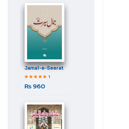
Jamal-e-Seerat
1
Rated
5
out of 5
₨
960