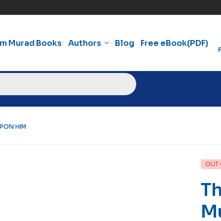
am Murad Books
Authors
Blog
Free eBook(PDF)
PON HIM
OUT 
T
M