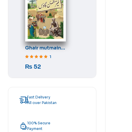
Ghair mutmain
gaon
1
Rated
5
out of 5
₨
52
Fast Delivery
All over Pakistan
100% Secure
Payment