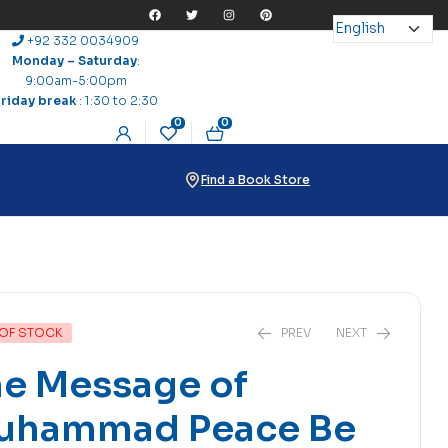
+92 332 0034909
Monday – Saturday
:
9:00am-5:00pm
Friday break
: 1:30 to 2:30
0
0
Find a Book Store
OF STOCK
PREV
NEXT
he Message of
uhammad Peace Be
₨
₨
75
180