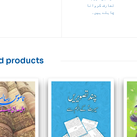
تعارف کروانا
چاہتے ہیں۔
d products