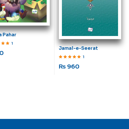
a Pahar
1
Jamal-e-Seerat
ut of 5
0
1
Rated
5
out of 5
₨
960