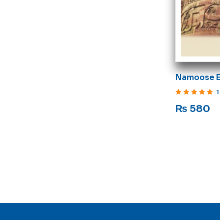
Namoose E 
Aa’laa Adli
1
Rated
5
out of 5
₨
580