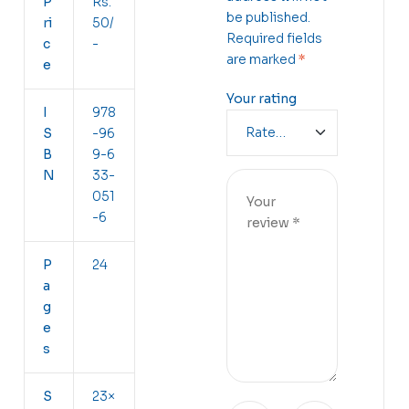
P
Rs.
be published.
ri
50/
Required fields
c
-
are marked
*
e
Your rating
I
978
S
-96
B
9-6
N
33-
051
-6
P
24
a
g
e
s
S
23×