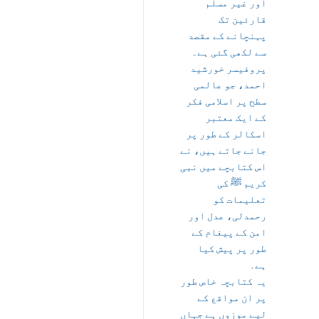
اور غیر مسلم
قارئین تک
پہنچانے کے مقصد
سے لکھی گئی ہے۔
پروفیسر خورشید
احمد، جو عالمی
سطح پر اسلامی فکر
کے ایک معتبر
اسکالر کے طور پر
جانے جاتے ہیں، نے
اس کتابچے میں نبی
کریم ﷺ کی
تعلیمات کو
رحمدلی، عدل اور
امن کے پیغام کے
طور پر پیش کیا
ہے۔
یہ کتابچہ خاص طور
پر ان مواقع کے
لیے موزوں ہے جہاں