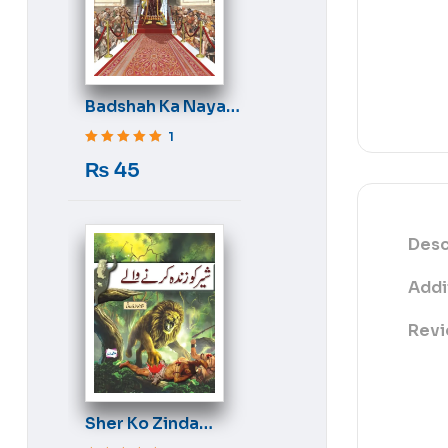
Badshah Ka Naya
Libas
1
Rated
5
out of 5
₨
45
Desc
Addi
Revi
Sher Ko Zinda
Karne Wale