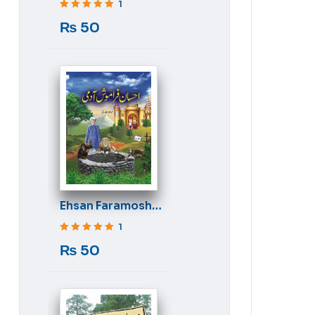
1
Rated
5
out of 5
₨
50
Ehsan Faramosh
Aadmi
1
Rated
5
out of 5
₨
50