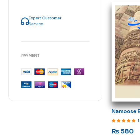
Expert Customer
Service
PAYMENT
Namoose E 
Aa’laa Adli
1
Rated
5
out of 5
₨
580