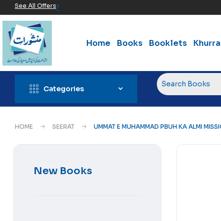
See All Offers
Home
Books
Booklets
Khurr
Categories
HOME
SEERAT
UMMAT E MUHAMMAD PBUH KA ALMI MISS
New Books