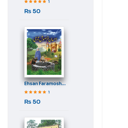
1
Rated
5
out of 5
₨
50
Ehsan Faramosh
Aadmi
1
Rated
5
out of 5
₨
50