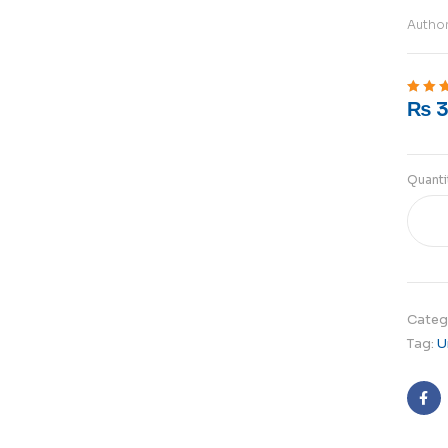
Autho
₨
3
Rated
5
o
Quanti
Categ
Tag:
U
Fa