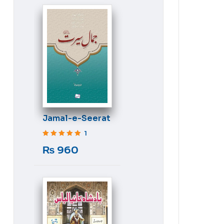
Jamal-e-Seerat
1
Rated
5
out of 5
₨
960