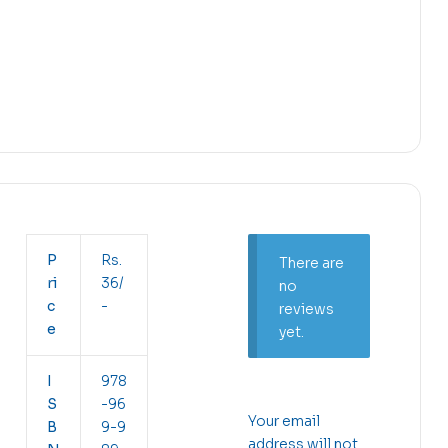
P
Rs.
There are
ri
36/
no
c
-
reviews
e
yet.
I
978
S
-96
Your email
B
9-9
address will not