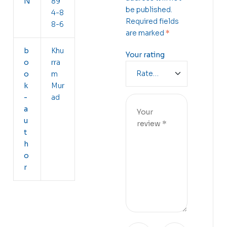
N
89
be published.
4-8
Required fields
8-6
are marked
*
b
Khu
Your rating
o
rra
o
m
k
Mur
-
ad
a
u
t
h
o
r