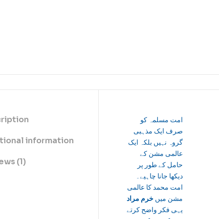
ription
امت مسلمہ کو
صرف ایک مذہبی
tional information
گروہ نہیں بلکہ ایک
عالمی مشن کے
ews (1)
حامل کے طور پر
دیکھا جانا چاہیے۔
امت محمد کا عالمی
مشن میں
خرم مراد
یہی فکر واضح کرتے