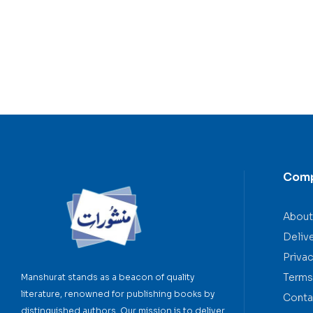
Com
About
Deliv
Privac
Terms
Manshurat stands as a beacon of quality
literature, renowned for publishing books by
Conta
distinguished authors. Our mission is to deliver