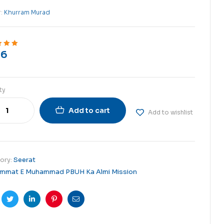
r:
Khurram Murad
6
ut of 5
ty
Add to cart
Add to wishlist
ory:
Seerat
mmat E Muhammad PBUH Ka Almi Mission
cebook
Twitter
Linkedin
Pinterest
Email