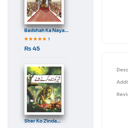
Badshah Ka Naya
Libas
1
Rated
5
out of 5
₨
45
Desc
Addi
Revi
Sher Ko Zinda
Karne Wale