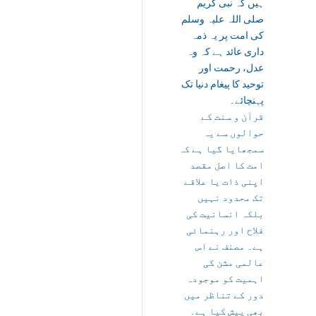
ہیں کہ نبی کریم
صلی اللہ علیہ وسلم
کی امت پر یہ ذمہ
داری عائد ہے کہ وہ
عدل، رحمت اور
توحید کا پیغام دنیا تک
پہنچائے۔
قرآن و سنت کے
حوالوں سے یہ
سمجھایا گیا ہے کہ
امت کا اصل مقصد
اپنی ذات یا علاقے
تک محدود نہیں
بلکہ انسانیت کی
فلاح اور رہنمائی
ہے۔ مصنف نے اس
عالمی مشن کی
اہمیت کو موجودہ
دور کے تناظر میں
بھی پیش کیا ہے۔