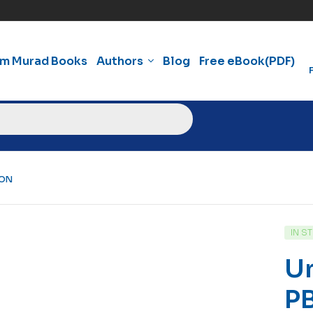
am Murad Books
Authors
Blog
Free eBook(PDF)
ION
IN S
U
PB