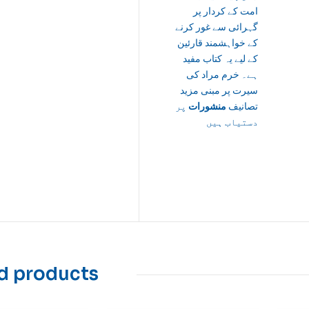
امت کے کردار پر
گہرائی سے غور کرنے
کے خواہشمند قارئین
کے لیے یہ کتاب مفید
ہے۔ خرم مراد کی
سیرت پر مبنی مزید
تصانیف
منشورات
پر
دستیاب ہیں
d products