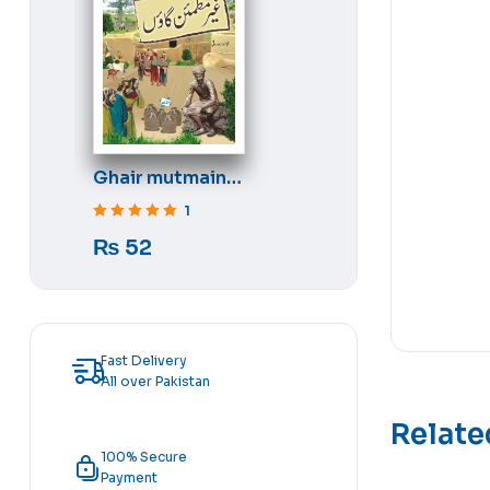
Ghair mutmain
gaon
1
Rated
5
out of 5
₨
52
Fast Delivery
All over Pakistan
Relate
100% Secure
Payment