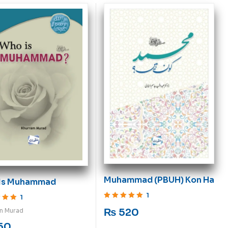
Muhammad (PBUH) Kon Ha
Is Muhammad
1
1
Rated
5
out of 5
ut of 5
₨
520
m Murad
50