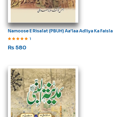
Namoose E Risalat (PBUH) Aa’laa Adliya Ka Faisla
1
Rated
5
out of 5
₨
580