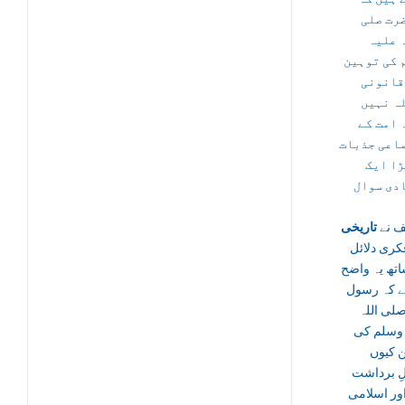
رت صلی
 علیہ
 کی توہین
قانونی
ہ نہیں
 امت کے
اعی جذبات
ڑا ایک
دی سوال
 نے
تاریخی
کری دلائل
تھ یہ واضح
ہے کہ رسول
صلی اللہ
 وسلم کی
ن کیوں
لِ برداشت
ور اسلامی