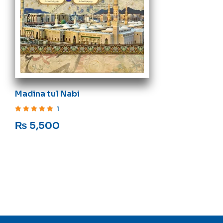
Madina tul Nabi
1
Rated
5
out of 5
₨
5,500