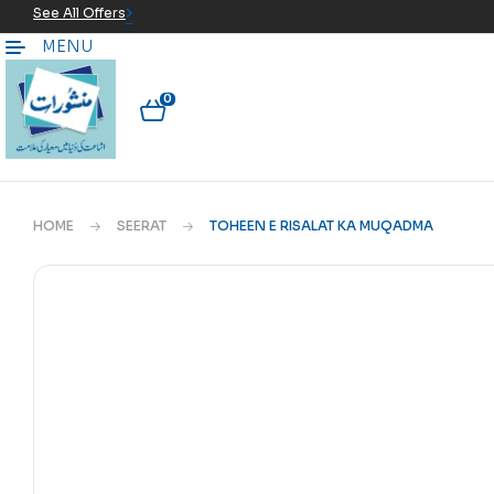
See All Offers
MENU
0
HOME
SEERAT
TOHEEN E RISALAT KA MUQADMA