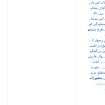
ات اس بارے
یا رہنمائی
ہیں، تاکہ
 اس مسئلے
نجیدگی کو
 طرح سمجھ
۔
 رسول کے
ع پر علمی
وں پر گفتگو
 والے قارئین
ے یہ کتاب
ہے۔ سیرت
تعلق مزید
ں
منشورات
ستیاب