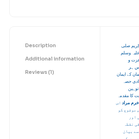
Description
کریم صلی
علیہ وسلم
Additional information
زت و
س ہر
Reviews (1)
ان کے ایمان
یادی حصہ
توہین
ت کا مقدمہ
رم مراد
اس
 موضوع کو
 اور
قی نقطہ
سے بیان
 ہیں کہ