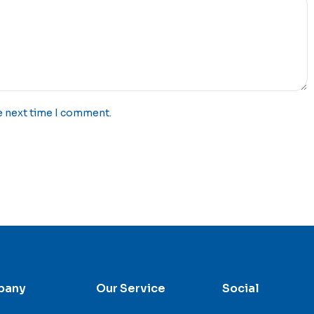
e next time I comment.
pany
Our Service
Social