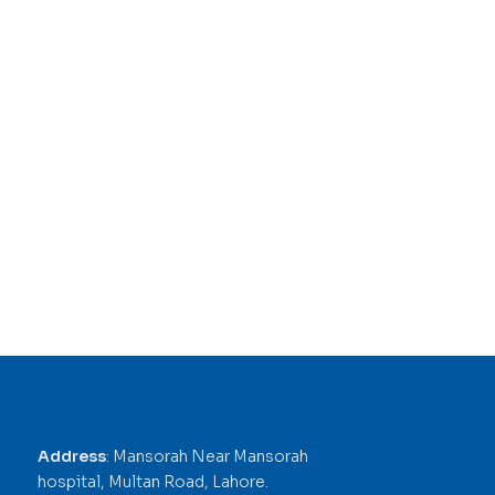
Address
: Mansorah Near Mansorah
hospital, Multan Road, Lahore.