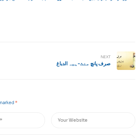
NEXT
صرف پانچ منٹ-ہبہ الدباغ
 marked
*