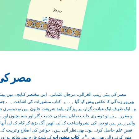
مصر کی 
بھرپور زندگی کا عکس پیش کیا گیا ہے۔ یہ کتاب منشورات کی اشاعت ہے، ج
وہ ایک طرف ایک عبادت گزار، پرہیزگار، پابند شریعت خاتون ہیں تو دوسری ط
و مقررہ ہیں تو دوسری جانب نمایاں سماجی خدمت گار اور یتیم بچیوں اور 
والی رہبر ہیں تو دین کی نشرواشاعت کے لیے انھیں آگے بڑھ کر کام کے لیے اُبھ
فیضِ علم حاصل کرتے ہوئے بھی نظر آتی ہیں۔ خواتین کی اصلاح و تربیت کے 
منور کرنے والی بھی ہیں۔” یہ
کتاب منشورات
کے پلیٹ فارم سے شائع ہو اور