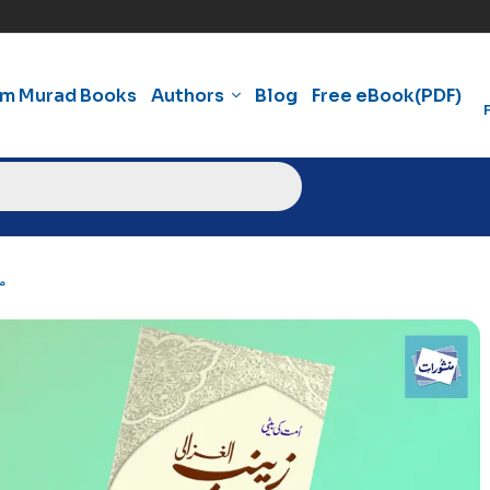
am Murad Books
Authors
Blog
Free eBook(PDF)
م