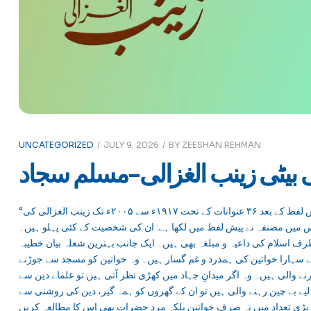
UNCATEGORIZED
JULY 9, 2026
BY
ZEESHAN REHMAN
بیٹی زینب الغزالی-مسلم سجاد
“مصر کی بیٹی زینب الغزالی، مرجان عثمانی۔ اس مختصر کتابچے میں پیش لفظ کے بعد ۳۶ عنوانات کے تحت ۱۹۱۷ء سے ۲۰۰۵ء تک زینب الغزالی کی
س میں مصنفہ نے پیش لفظ میں لکھا ہے: ان کی شخصیت کے کئی پہلو ہیں۔
رف اسلام کی داعیہ و مبلغہ بھی ہیں۔ ایک جانب بہترین شعلہ بیان خطیبہ
بے سہارا خواتین کی ہمدرد و غم گسار ہیں۔ وہ خواتین کو مسجد سے جوڑنے
ارنے والی ہیں۔ وہ اگر میدانِ جہاد میں کھڑی نظر آتی ہیں تو علماے دین سے
لیے بے چین رہنے والی ہیں تو ان کے گھروں کو ہمہ گیر، دین کی روشنی سے
 بڑی تعداد میں نہ صرف خواتین بلکہ مرد حضرات بھی اس کا مطالعہ کریں